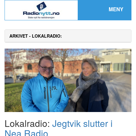
MENY
ARKIVET - LOKALRADIO:
Lokalradio:
Jegtvik slutter i
Nea Radio