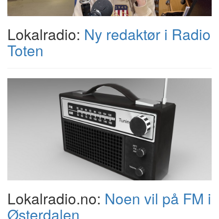
Lokalradio:
Ny redaktør i Radio
Toten
Lokalradio.no:
Noen vil på FM i
Østerdalen