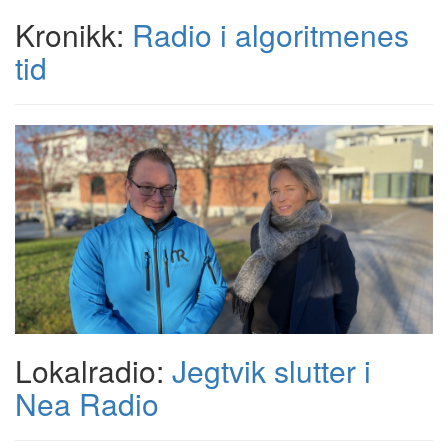
Kronikk:
Radio i algoritmenes
tid
Lokalradio:
Jegtvik slutter i
Nea Radio