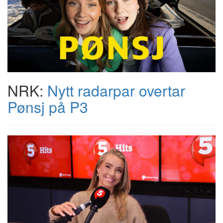
NRK:
Nytt radarpar overtar
Pønsj på P3