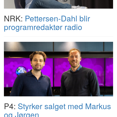
NRK:
Pettersen-Dahl blir
programredaktør radio
P4:
Styrker salget med Markus
og Jørgen