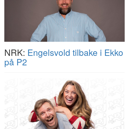
NRK:
Engelsvold tilbake i Ekko
på P2