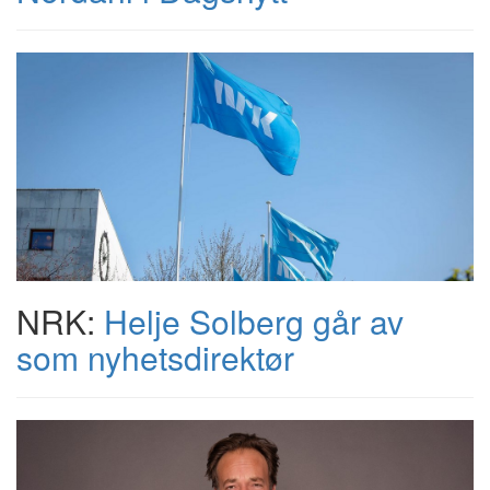
NRK:
Helje Solberg går av
som nyhetsdirektør