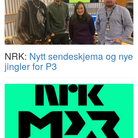
NRK:
Nytt sendeskjema og nye
jingler for P3