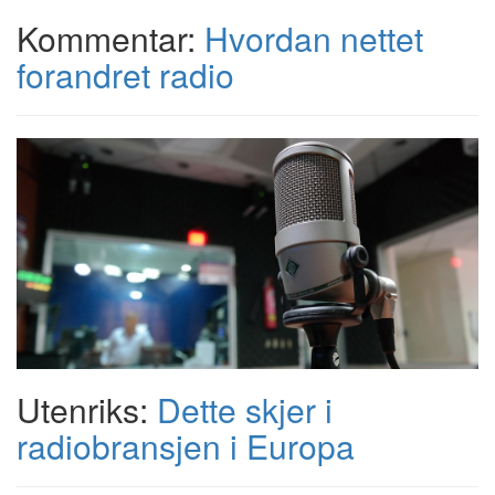
Kommentar:
Hvordan nettet
forandret radio
Utenriks:
Dette skjer i
radiobransjen i Europa