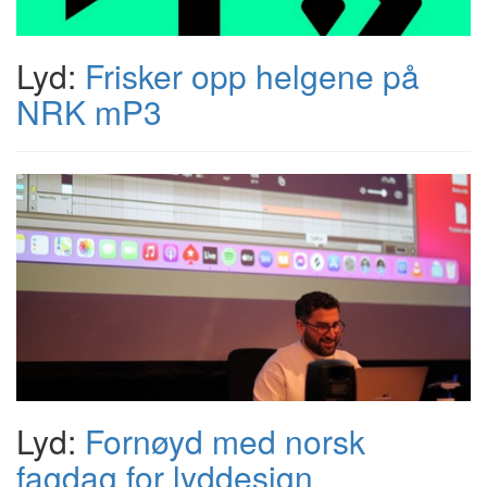
Lyd:
Frisker opp helgene på
NRK mP3
Lyd:
Fornøyd med norsk
fagdag for lyddesign