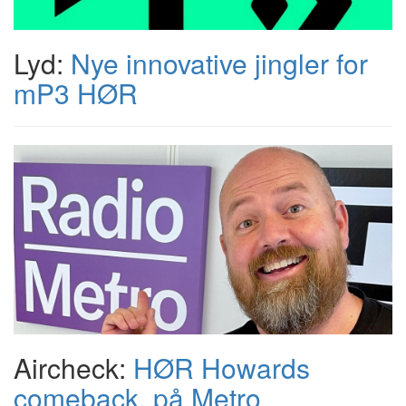
Lyd:
Nye innovative jingler for
mP3 HØR
Aircheck:
HØR Howards
comeback, på Metro