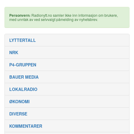
Personvern:
Radionytt.no samler ikke inn informasjon om brukere,
med unntak av ved selvvalgt påmelding av nyhetsbrev.
LYTTERTALL
NRK
P4-GRUPPEN
BAUER MEDIA
LOKALRADIO
ØKONOMI
DIVERSE
KOMMENTARER