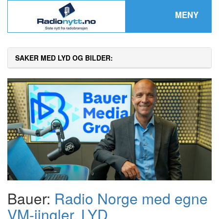
MENY
SAKER MED LYD OG BILDER:
Bauer:
Radio Norge med egne
VM-jingler. LYD