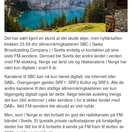
Det har vært kjent en stund at det skulle skjer, men nyttårsaften
klokken 23.59 dro allmennkringkasteren SBC ( Swiss
Broadcasting Company ) i Sveits endelig ut kontakten på sine
siste FM-sendere. Dermed ble Sveits det andre landet i verden
med FM-slukking. Norge var først ute og rikskanalene i Norge har
vært kun digitale i snart 8 år.
Kanalene til SBC kan nå kun høres digitalt, via internett eller
DAB+. Overgangen gjelder SRF1, SRF2 Kultur og SRF3. Alle de
andre kanalene til den statlige allmennkringkasteren var kun
tilgjengelig digitalt også før dette. Ifølge teknisk avdeling trengs
det kun 260 antenner ( eller sendere ) for å dekke landet med
DAB+. 860 FM-sendere ble skrudd av ved nyttår.
Men, som i Norge er det fortsatt en god del radiokanaler på FM-
båndet i Sveits. Et tjuetalls private radiostasjoner på forskjellige
steder har fått lov til å fortsette å sende på FM fram til slutten av