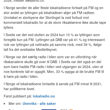
2026, melder swissinfo.ch.
I Norge sender de aller fleste lokalradioene fortsatt på FM og en
stor andel av lyttingen på lokalradioen skjer på FM-radioer.
Unntaket er storbyene der Stortinget la ned forbud mot
kommersiell lokalradio for at de store riksaktørene ikke skulle tape
lyttere.
I Sveits var det ved slutten av 2024 kun 10 % av lyttingen som
foregikk kun på FM. Lyttingen på DAB var på 41 % og interessant
nok var lyttingen på nettradio på samme nivå, med 39 %, ifølge
tall fra det sveitsiske Medietilsynet.
I Norge var det særlig radio i bilen som var en utfordring når
rikskanalene skulle gå over til DAB. I Sveits var det også en del
som bare hadde FM-radio i bilen ved utgangen av 2024, uten at
noe konkrete tall er oppgitt. Men, 33 % oppga at de brukte FM til
å høre på radio i bilen.
I Norge vil lokalradioene fortsette å sende på FM minst til 2031,
har politikerne lovet.
Først publisert på:
lokalradio.no
Mer om:
Utenriks - alle saker