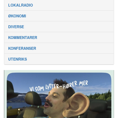
LOKALRADIO
ØKONOMI
DIVERSE
KOMMENTARER
KONFERANSER
UTENRIKS