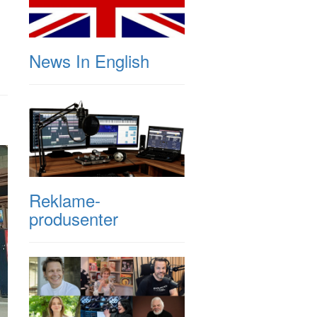
News In English
Reklame-
produsenter