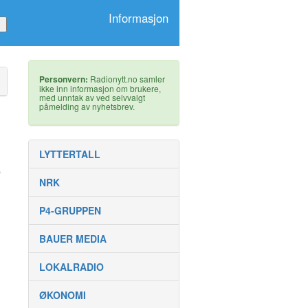
Informasjon
Personvern:
Radionytt.no samler
ikke inn informasjon om brukere,
med unntak av ved selvvalgt
påmelding av nyhetsbrev.
LYTTERTALL
e
NRK
P4-GRUPPEN
BAUER MEDIA
LOKALRADIO
ØKONOMI