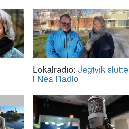
Lokalradio:
Jegtvik slutte
i Nea Radio