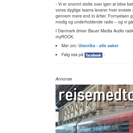
- Vi er enormt stolte over igen at blive b
vores dygtige teams leverer hver eneste d
gennem mere end to årtier. Fornyelsen gi
modig og underholdende radio – og vi gå
I Danmark driver Bauer Media Audio rad
myROCK.
Mer om:
Utenriks - alle saker
Følg oss på
-
Annonse