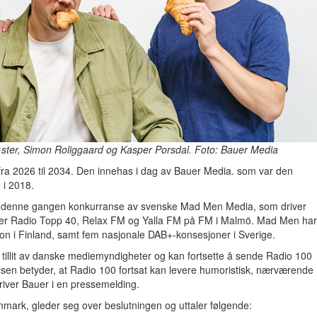
ter, Simon Roliggaard og Kasper Porsdal. Foto: Bauer Media
fra 2026 til 2034. Den innehas i dag av Bauer Media. som var den
 i 2018.
 de denne gangen konkurranse av svenske Mad Men Media, som driver
der Radio Topp 40, Relax FM og Yalla FM på FM i Malmö. Mad Men har
on i Finland, samt fem nasjonale DAB+-konsesjoner i Sverige.
t tillit av danske mediemyndigheter og kan fortsette å sende Radio 100
sen betyder, at Radio 100 fortsat kan levere humoristisk, nærværende
kriver Bauer i en pressemelding.
ark, gleder seg over beslutningen og uttaler følgende: