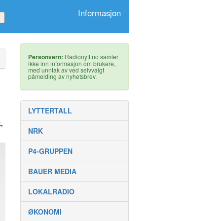
Informasjon
Personvern:
Radionytt.no samler
ikke inn informasjon om brukere,
med unntak av ved selvvalgt
påmelding av nyhetsbrev.
LYTTERTALL
,
NRK
P4-GRUPPEN
BAUER MEDIA
LOKALRADIO
ØKONOMI