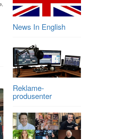
e,
News In English
Reklame-
produsenter