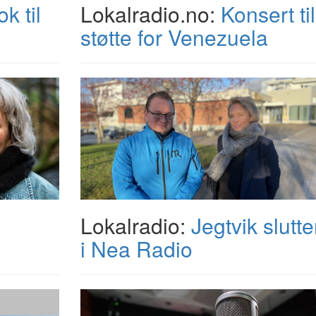
k til
Lokalradio.no:
Konsert til
støtte for Venezuela
Lokalradio:
Jegtvik slutte
i Nea Radio