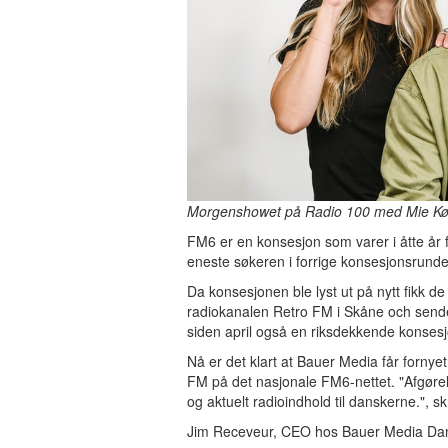
Morgenshowet på Radio 100 med Mie Køs
FM6 er en konsesjon som varer i åtte år 
eneste søkeren i forrige konsesjonsrunde
Da konsesjonen ble lyst ut på nytt fikk
radiokanalen Retro FM i Skåne och sen
siden april også en riksdekkende konsesj
Nå er det klart at Bauer Media får fornye
FM på det nasjonale FM6-nettet. "Afgørel
og aktuelt radioindhold til danskerne.", s
Jim Receveur, CEO hos Bauer Media Danm